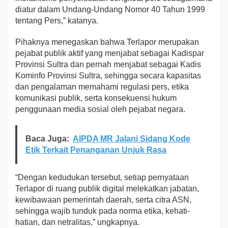
l
diatur dalam Undang-Undang Nomor 40 Tahun 1999
t
tentang Pers,” katanya.
r
a
Pihaknya menegaskan bahwa Terlapor merupakan
R
pejabat publik aktif yang menjabat sebagai Kadispar
e
s
Provinsi Sultra dan pernah menjabat sebagai Kadis
m
Kominfo Provinsi Sultra, sehingga secara kapasitas
i
dan pengalaman memahami regulasi pers, etika
D
komunikasi publik, serta konsekuensi hukum
i
penggunaan media sosial oleh pejabat negara.
l
a
p
o
Baca Juga:
AIPDA MR Jalani Sidang Kode
r
Etik Terkait Penanganan Unjuk Rasa
k
a
n
“Dengan kedudukan tersebut, setiap pernyataan
O
Terlapor di ruang publik digital melekatkan jabatan,
l
kewibawaan pemerintah daerah, serta citra ASN,
e
h
sehingga wajib tunduk pada norma etika, kehati-
J
hatian, dan netralitas,” ungkapnya.