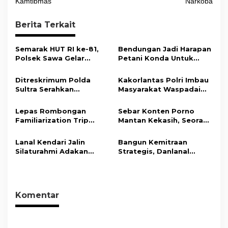
i
Kamtibmas
Narkoba
g
Berita Terkait
a
s
Semarak HUT RI ke-81,
Bendungan Jadi Harapan
i
Polsek Sawa Gelar
Petani Konda Untuk
Pengamanan
Tingkatkan Produksi
p
Pembukaan Pekan
Padi
Ditreskrimum Polda
Kakorlantas Polri Imbau
o
Olahraga 2026 Tingkat
Sultra Serahkan
Masyarakat Waspadai
Kecamatan
s
Tersangka dan Barang
Hoaks Soal Aturan Tilang
Bukti Kasus Dugaan
Baru
Lepas Rombongan
Sebar Konten Porno
Penyelenggaraan
Familiarization Trip
Mantan Kekasih, Seorang
Perjalanan Ibadah Umrah
Overland, Gubernur Ajak
Pria Terancam Pidana 10
Tanpa Izin ke Kejaksaan
Promosikan Wisata dan
Tahun Penjara
Lanal Kendari Jalin
Bangun Kemitraan
Gerakkan Ekonomi
Silaturahmi Adakan
Strategis, Danlanal
Daerah
Acara Coffee Morning
Kendari Ajak Media
Bersama Insan Pers.
Wujudkan Informasi
Objektif dan Berimbang
Komentar