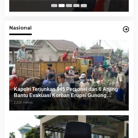
Paslon
Nasional
Kapolri Terjunkan 945 Personel dan 6 Anjing
Bantu Evakuasi Korban Erupsi Gunung
Semeru
2,226 Views