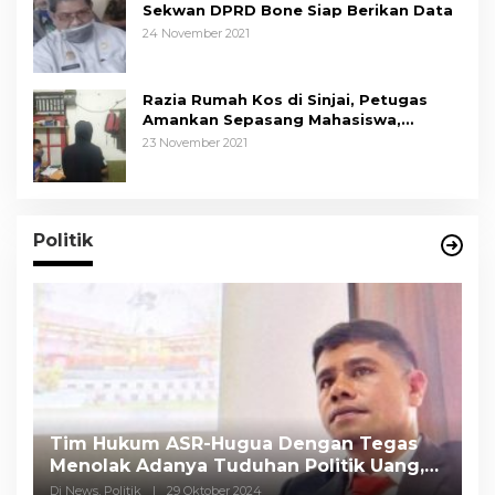
Sekwan DPRD Bone Siap Berikan Data
24 November 2021
Razia Rumah Kos di Sinjai, Petugas
Amankan Sepasang Mahasiswa,
Mengaku Berpacaran
23 November 2021
Politik
Tim Hukum ASR-Hugua Dengan Tegas
K
Menolak Adanya Tuduhan Politik Uang,
P
Pasar Murah Tidak Dilaksanakan Oleh
C
Di News, Politik
|
29 Oktober 2024
Di