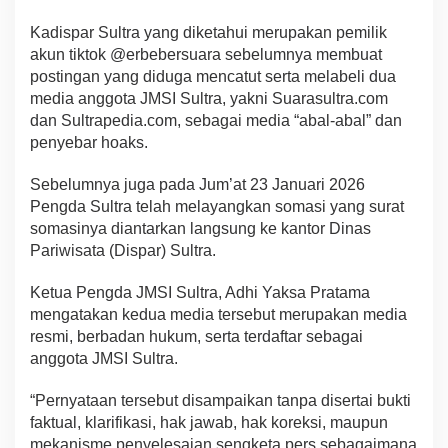
a
Kadispar Sultra yang diketahui merupakan pemilik
l
"
akun tiktok @erbebersuara sebelumnya membuat
O
postingan yang diduga mencatut serta melabeli dua
k
media anggota JMSI Sultra, yakni Suarasultra.com
n
dan Sultrapedia.com, sebagai media “abal-abal” dan
u
m
penyebar hoaks.
K
a
Sebelumnya juga pada Jum’at 23 Januari 2026
d
Pengda Sultra telah melayangkan somasi yang surat
i
somasinya diantarkan langsung ke kantor Dinas
s
P
Pariwisata (Dispar) Sultra.
a
r
Ketua Pengda JMSI Sultra, Adhi Yaksa Pratama
i
mengatakan kedua media tersebut merupakan media
w
resmi, berbadan hukum, serta terdaftar sebagai
i
s
anggota JMSI Sultra.
a
t
“Pernyataan tersebut disampaikan tanpa disertai bukti
a
faktual, klarifikasi, hak jawab, hak koreksi, maupun
S
mekanisme penyelesaian sengketa pers sebagaimana
u