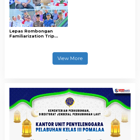
Perjalanan Ibadah Umrah
Tanpa Izin ke Kejaksaan
Lepas Rombongan
Familiarization Trip
Overland, Gubernur Ajak
Promosikan Wisata dan
Gerakkan Ekonomi
Daerah
View More