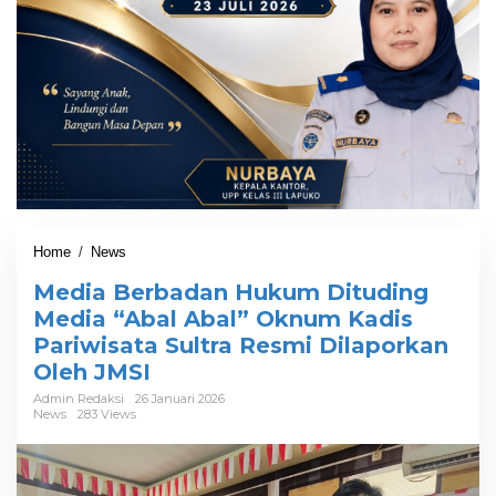
Home
/
News
M
e
Media Berbadan Hukum Dituding
d
i
Media “Abal Abal” Oknum Kadis
a
Pariwisata Sultra Resmi Dilaporkan
B
Oleh JMSI
e
r
Admin Redaksi
26 Januari 2026
b
News
283 Views
a
d
a
n