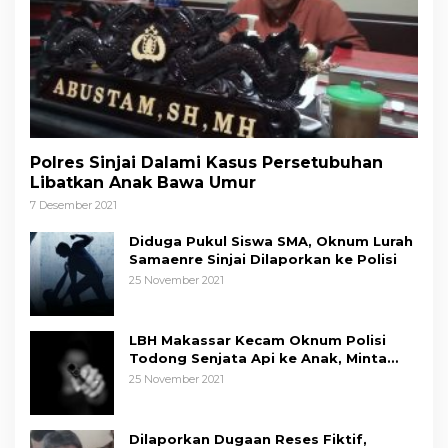
Polres Sinjai Dalami Kasus Persetubuhan
Libatkan Anak Bawa Umur
7 Desember 2021
Diduga Pukul Siswa SMA, Oknum Lurah
Samaenre Sinjai Dilaporkan ke Polisi
25 November 2021
LBH Makassar Kecam Oknum Polisi
Todong Senjata Api ke Anak, Minta
Kapolda Sulsel Tindak Tegas
25 November 2021
Dilaporkan Dugaan Reses Fiktif,