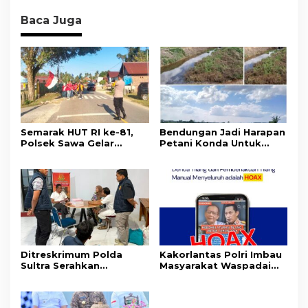
Baca Juga
Semarak HUT RI ke-81,
Bendungan Jadi Harapan
Polsek Sawa Gelar
Petani Konda Untuk
Pengamanan
Tingkatkan Produksi
Pembukaan Pekan
Padi
Olahraga 2026 Tingkat
Kecamatan
Ditreskrimum Polda
Kakorlantas Polri Imbau
Sultra Serahkan
Masyarakat Waspadai
Tersangka dan Barang
Hoaks Soal Aturan Tilang
Bukti Kasus Dugaan
Baru
Penyelenggaraan