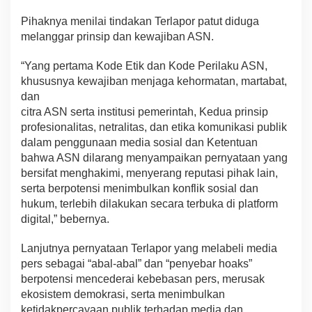
M
S
Pihaknya menilai tindakan Terlapor patut diduga
I
melanggar prinsip dan kewajiban ASN.
“Yang pertama Kode Etik dan Kode Perilaku ASN,
khususnya kewajiban menjaga kehormatan, martabat,
dan
citra ASN serta institusi pemerintah, Kedua prinsip
profesionalitas, netralitas, dan etika komunikasi publik
dalam penggunaan media sosial dan Ketentuan
bahwa ASN dilarang menyampaikan pernyataan yang
bersifat menghakimi, menyerang reputasi pihak lain,
serta berpotensi menimbulkan konflik sosial dan
hukum, terlebih dilakukan secara terbuka di platform
digital,” bebernya.
Lanjutnya pernyataan Terlapor yang melabeli media
pers sebagai “abal-abal” dan “penyebar hoaks”
berpotensi mencederai kebebasan pers, merusak
ekosistem demokrasi, serta menimbulkan
ketidakpercayaan publik terhadap media dan