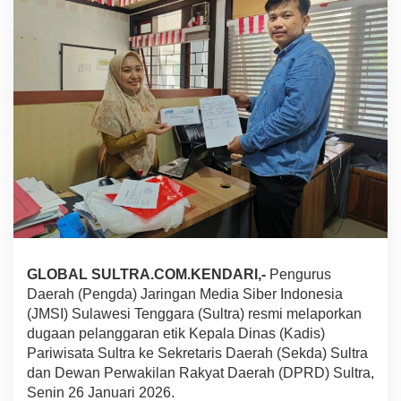
H
u
k
u
m
D
i
t
u
d
i
n
g
M
e
d
i
GLOBAL SULTRA.COM.KENDARI,-
Pengurus
a
Daerah (Pengda) Jaringan Media Siber Indonesia
"
(JMSI) Sulawesi Tenggara (Sultra) resmi melaporkan
A
dugaan pelanggaran etik Kepala Dinas (Kadis)
b
a
Pariwisata Sultra ke Sekretaris Daerah (Sekda) Sultra
l
dan Dewan Perwakilan Rakyat Daerah (DPRD) Sultra,
A
Senin 26 Januari 2026.
b