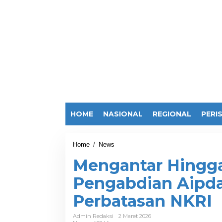
HOME
NASIONAL
REGIONAL
PERI
Home
/
News
M
e
Mengantar Hingga
n
g
Pengabdian Aipda 
a
n
Perbatasan NKRI
t
a
r
Admin Redaksi
2 Maret 2026