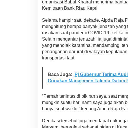
organisasi Babul Khairat menerima bantu
Kemitraan Bank Riau Kepri.
Selama hampir satu dekade, Aipda Raja F
menghitung berapa banyak jenazah yang te
rasakan saat pandemi COVID-19, ketika in
Selain mengantar jenazah, ia juga dimin
yang menolak karantina, mendampingi te
penanganan darurat di wilayah kepulauan
transportasi laut.
Baca Juga:
Pj Gubernur Terima Aud
Gunakan Manajemen Talenta Dalam P
“Pernah terlintas di pikiran saya, saat me
mungkin suatu hari nanti saya juga akan 
hanya soal waktu,” kenang Aipda Raja Fai
Dedikasi tersebut juga mendapat dukungan 
Maryam, berprofesi sebagai bidan di Kec