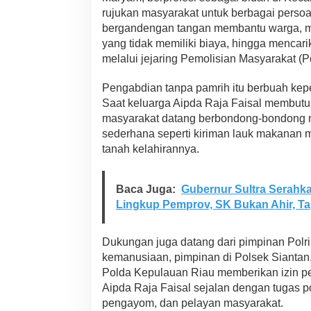
rujukan masyarakat untuk berbagai perso
bergandengan tangan membantu warga, mu
yang tidak memiliki biaya, hingga mencari
melalui jejaring Pemolisian Masyarakat (P
Pengabdian tanpa pamrih itu berbuah ke
Saat keluarga Aipda Raja Faisal membutu
masyarakat datang berbondong-bondong
sederhana seperti kiriman lauk makanan 
tanah kelahirannya.
Baca Juga:
Gubernur Sultra Serahk
Lingkup Pemprov, SK Bukan Ahir, T
Dukungan juga datang dari pimpinan Polri.
kemanusiaan, pimpinan di Polsek Siantan
Polda Kepulauan Riau memberikan izin pe
Aipda Raja Faisal sejalan dengan tugas p
pengayom, dan pelayan masyarakat.