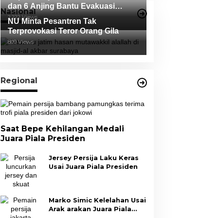
dan 6 Anjing Bantu Evakuasi
Nasional
Korban Erupsi Gunung Semeru
2,222 Views
NU Minta Pesantren Tak
Terprovokasi Teror Orang Gila
809 Views
Regional
Saat Bepe Kehilangan Medali
Juara Piala Presiden
Jersey Persija Laku Keras
Usai Juara Piala Presiden
Marko Simic Kelelahan Usai
Arak arakan Juara Piala
Presiden