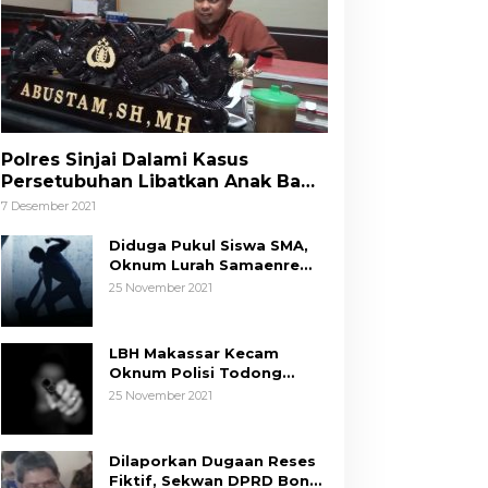
Polres Sinjai Dalami Kasus
Persetubuhan Libatkan Anak Bawa
Umur
7 Desember 2021
Diduga Pukul Siswa SMA,
Oknum Lurah Samaenre
Sinjai Dilaporkan ke Polisi
25 November 2021
LBH Makassar Kecam
Oknum Polisi Todong
Senjata Api ke Anak, Minta
25 November 2021
Kapolda Sulsel Tindak
Tegas
Dilaporkan Dugaan Reses
Fiktif, Sekwan DPRD Bone