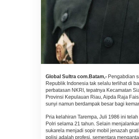
e
r
b
a
t
a
s
a
n
N
K
R
I
Global Sultra com.Batam,-
Pengabdian se
Republik Indonesia tak selalu terlihat di 
perbatasan NKRI, tepatnya Kecamatan S
Provinsi Kepulauan Riau, Aipda Raja Fai
sunyi namun berdampak besar bagi keman
Pria kelahiran Tarempa, Juli 1986 ini tel
Polri selama 21 tahun. Selain menjalankan
sukarela menjadi sopir mobil jenazah grat
polisi adalah profesi, sementara menganta