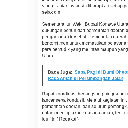
u
sinergi antar instansi, diharapkan setiap 
d
sejak dini.
i
k
d
Sementara itu, Wakil Bupati Konawe Uta
i
dukungan penuh dari pemerintah daerah 
K
pengamanan tersebut. Pemerintah daerah b
o
berkomitmen untuk memastikan pelayanan 
n
para pemudik yang melintas maupun yang 
a
w
Utara.
e
U
t
Baca Juga:
Sapa Pagi di Bumi Oheo
a
Rasa Aman di Persimpangan Jalan
r
a
Rapat koordinasi berlangsung hingga puk
lancar serta kondusif. Melalui kegiatan ini
pemerintah daerah, dan seluruh pemangku
dalam menciptakan suasana aman, tertib
Idulfitri.( Redaksi )