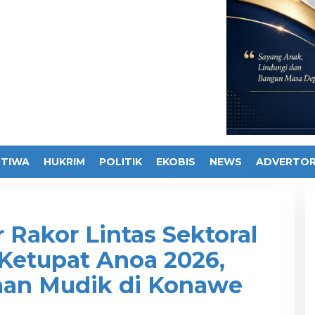
STIWA
HUKRIM
POLITIK
EKOBIS
NEWS
ADVERTOR
 Rakor Lintas Sektoral
 Ketupat Anoa 2026,
nan Mudik di Konawe