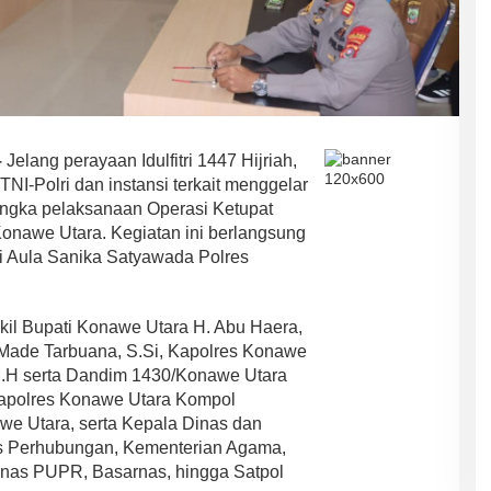
–
Jelang perayaan Idulfitri 1447 Hijriah,
NI-Polri dan instansi terkait menggelar
rangka pelaksanaan Operasi Ketupat
onawe Utara. Kegiatan ini berlangsung
di Aula Sanika Satyawada Polres
akil Bupati Konawe Utara H. Abu Haera,
I Made Tarbuana, S.Si, Kapolres Konawe
 M.H serta Dandim 1430/Konawe Utara
akapolres Konawe Utara Kompol
we Utara, serta Kepala Dinas dan
nas Perhubungan, Kementerian Agama,
inas PUPR, Basarnas, hingga Satpol
ASR-HUGUA Berpeluang Besar,