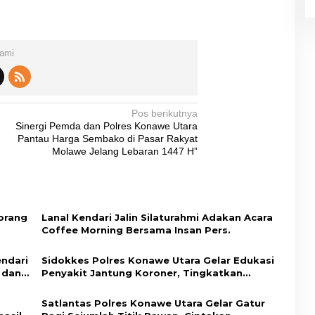
Kami
Pos berikutnya
Sinergi Pemda dan Polres Konawe Utara
Pantau Harga Sembako di Pasar Rakyat
Molawe Jelang Lebaran 1447 H”
orang
Lanal Kendari Jalin Silaturahmi Adakan Acara
Coffee Morning Bersama Insan Pers.
endari
Sidokkes Polres Konawe Utara Gelar Edukasi
 dan
Penyakit Jantung Koroner, Tingkatkan
Kesadaran Personel akan Pentingnya Hidup
Sehat
Satlantas Polres Konawe Utara Gelar Gatur