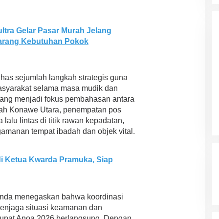
Ini Prediksi Pengamat Politik
Pada Pilkada Sultra “Hanya
Di News, Politik
|
4 November 2024
Ada Satu Putaran”
tra Gelar Pasar Murah Jelang
arang Kebutuhan Pokok
has sejumlah langkah strategis guna
syarakat selama masa mudik dan
g yang menjadi fokus pembahasan antara
ayah Konawe Utara, penempatan pos
lu lintas di titik rawan kepadatan,
gamanan tempat ibadah dan objek vital.
adi Ketua Kwarda Pramuka, Siap
nda menegaskan bahwa koordinasi
menjaga situasi keamanan dan
tupat Anoa 2026 berlangsung. Dengan