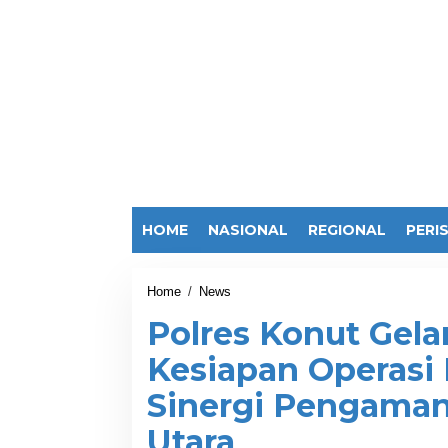
HOME
NASIONAL
REGIONAL
PERI
Home
/
News
P
o
Polres Konut Gelar
l
r
Kesiapan Operasi
e
s
Sinergi Pengama
K
o
Utara
n