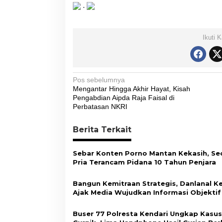
.
Ikuti 
N
Pos sebelumnya
Mengantar Hingga Akhir Hayat, Kisah
a
Pengabdian Aipda Raja Faisal di
v
Perbatasan NKRI
i
Berita Terkait
g
a
Sebar Konten Porno Mantan Kekasih, Se
s
Pria Terancam Pidana 10 Tahun Penjara
i
Bangun Kemitraan Strategis, Danlanal K
p
Ajak Media Wujudkan Informasi Objektif
Berimbang
o
Buser 77 Polresta Kendari Ungkap Kasus
s