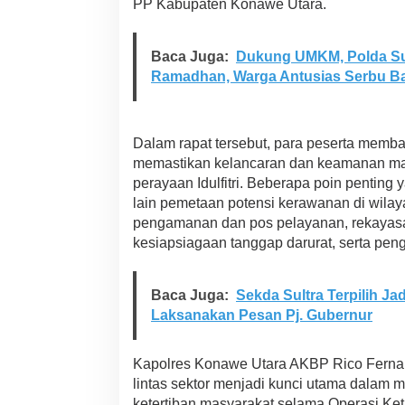
PP Kabupaten Konawe Utara.
o
a
2
Baca Juga:
Dukung UMKM, Polda Sul
0
2
Ramadhan, Warga Antusias Serbu B
6
,
S
i
Dalam rapat tersebut, para peserta memba
n
memastikan kelancaran dan keamanan ma
e
perayaan Idulfitri. Beberapa poin pentin
r
lain pemetaan potensi kerawanan di wil
g
i
pengamanan dan pos pelayanan, rekayasa la
P
kesiapsiagaan tanggap darurat, serta pen
e
n
g
Baca Juga:
Sekda Sultra Terpilih J
a
Laksanakan Pesan Pj. Gubernur
m
a
n
Kapolres Konawe Utara AKBP Rico Ferna
a
n
lintas sektor menjadi kunci utama dalam 
M
ketertiban masyarakat selama Operasi Ke