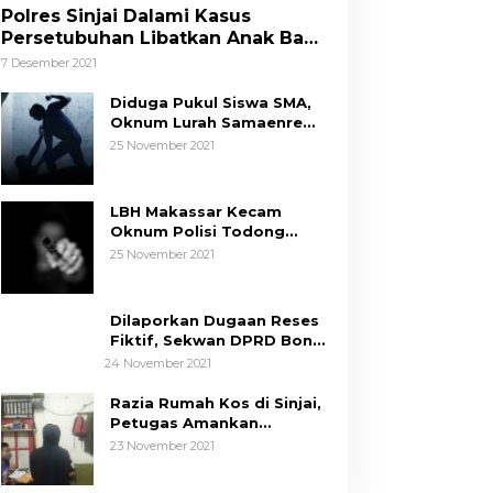
Polres Sinjai Dalami Kasus
Persetubuhan Libatkan Anak Bawa
Umur
7 Desember 2021
Diduga Pukul Siswa SMA,
Oknum Lurah Samaenre
Sinjai Dilaporkan ke Polisi
25 November 2021
LBH Makassar Kecam
Oknum Polisi Todong
Senjata Api ke Anak, Minta
25 November 2021
Kapolda Sulsel Tindak
Tegas
Dilaporkan Dugaan Reses
Fiktif, Sekwan DPRD Bone
Siap Berikan Data
24 November 2021
Razia Rumah Kos di Sinjai,
Petugas Amankan
Sepasang Mahasiswa,
23 November 2021
Mengaku Berpacaran
Tim Hukum ASR-Hugua