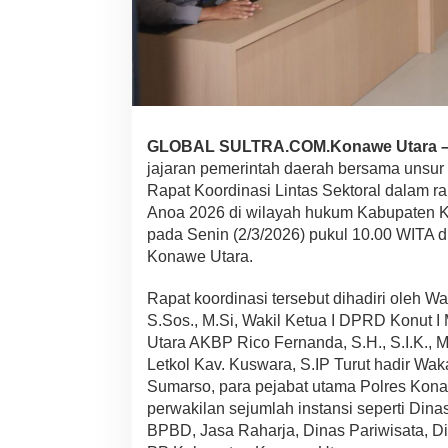
l
K
e
s
i
a
p
a
GLOBAL SULTRA.COM.Konawe Utara 
n
jajaran pemerintah daerah bersama unsur T
O
p
Rapat Koordinasi Lintas Sektoral dalam 
e
Anoa 2026 di wilayah hukum Kabupaten K
r
pada Senin (2/3/2026) pukul 10.00 WITA 
a
Konawe Utara.
s
i
K
Rapat koordinasi tersebut dihadiri oleh W
e
S.Sos., M.Si, Wakil Ketua I DPRD Konut 
t
Utara AKBP Rico Fernanda, S.H., S.I.K.,
u
Letkol Kav. Kuswara, S.IP Turut hadir W
p
a
Sumarso, para pejabat utama Polres Kona
t
perwakilan sejumlah instansi seperti Di
A
BPBD, Jasa Raharja, Dinas Pariwisata, D
n