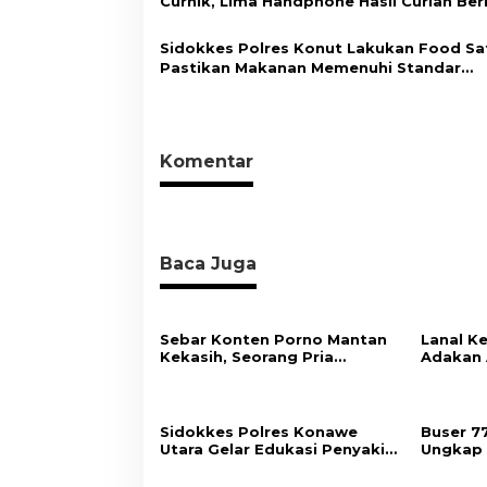
Curnik, Lima Handphone Hasil Curian Ber
Diamankan
Sidokkes Polres Konut Lakukan Food Sa
Pastikan Makanan Memenuhi Standar
Keamanan Dan Layak Konsumsi
Komentar
Baca Juga
Sebar Konten Porno Mantan
Lanal Ke
Kekasih, Seorang Pria
Adakan 
Terancam Pidana 10 Tahun
Bersama
Penjara
Sidokkes Polres Konawe
Buser 7
Utara Gelar Edukasi Penyakit
Ungkap 
Jantung Koroner, Tingkatkan
Handpho
Kesadaran Personel akan
Berhasi