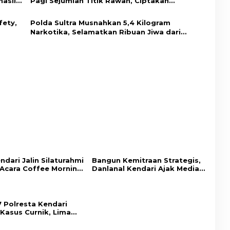
hasil
Pagi Sejumlah Titik Rawan, Ciptakan
Kamseltibcar Lantas dan Pelayanan
Masyarakat
fety,
Polda Sultra Musnahkan 5,4 Kilogram
Narkotika, Selamatkan Ribuan Jiwa dari
Ancaman Penyalahgunaan
ndari Jalin Silaturahmi
Bangun Kemitraan Strategis,
Acara Coffee Morning
Danlanal Kendari Ajak Media
 Insan Pers.
Wujudkan Informasi Objektif
dan Berimbang
7 Polresta Kendari
Kasus Curnik, Lima
ne Hasil Curian
l Diamankan