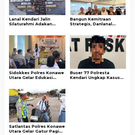
Lanal Kendari Jalin
Bangun Kemitraan
Silaturahmi Adakan
Strategis, Danlanal
Acara Coffee Morning
Kendari Ajak Media
Bersama Insan Pers.
Wujudkan Informasi
Objektif dan Berimbang
Sidokkes Polres Konawe
Buser 77 Polresta
Utara Gelar Edukasi
Kendari Ungkap Kasus
Penyakit Jantung
Curnik, Lima Handphone
Koroner, Tingkatkan
Hasil Curian Berhasil
Kesadaran Personel
Diamankan
akan Pentingnya Hidup
Sehat
Satlantas Polres Konawe
Utara Gelar Gatur Pagi