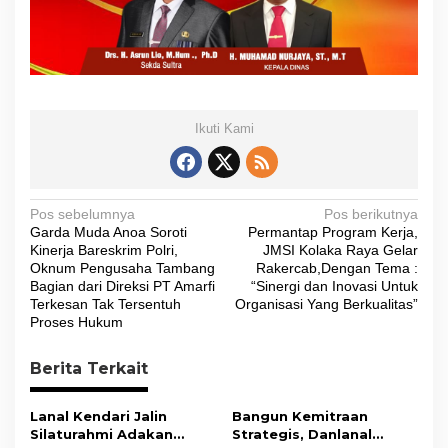
Ikuti Kami
N
Pos sebelumnya
Pos berikutnya
Garda Muda Anoa Soroti
Permantap Program Kerja,
a
Kinerja Bareskrim Polri,
JMSI Kolaka Raya Gelar
v
Oknum Pengusaha Tambang
Rakercab,Dengan Tema :
Bagian dari Direksi PT Amarfi
“Sinergi dan Inovasi Untuk
i
Terkesan Tak Tersentuh
Organisasi Yang Berkualitas”
Proses Hukum
g
a
Berita Terkait
s
i
Lanal Kendari Jalin
Bangun Kemitraan
Silaturahmi Adakan
Strategis, Danlanal
p