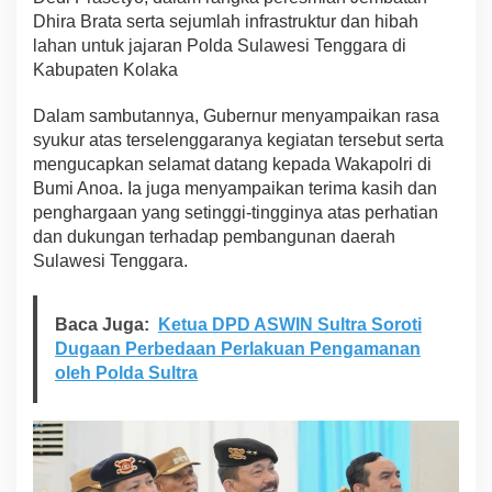
a
Dhira Brata serta sejumlah infrastruktur dan hibah
n
lahan untuk jajaran Polda Sulawesi Tenggara di
D
Kabupaten Kolaka
h
i
Dalam sambutannya, Gubernur menyampaikan rasa
r
a
syukur atas terselenggaranya kegiatan tersebut serta
B
mengucapkan selamat datang kepada Wakapolri di
r
Bumi Anoa. Ia juga menyampaikan terima kasih dan
a
penghargaan yang setinggi-tingginya atas perhatian
t
a
dan dukungan terhadap pembangunan daerah
O
Sulawesi Tenggara.
l
e
h
Baca Juga:
Ketua DPD ASWIN Sultra Soroti
W
Dugaan Perbedaan Perlakuan Pengamanan
a
oleh Polda Sultra
k
a
p
o
l
r
i