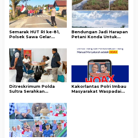
Semarak HUT RI ke-81,
Bendungan Jadi Harapan
Polsek Sawa Gelar
Petani Konda Untuk
Pengamanan
Tingkatkan Produksi
Pembukaan Pekan
Padi
Olahraga 2026 Tingkat
Kecamatan
Ditreskrimum Polda
Kakorlantas Polri Imbau
Sultra Serahkan
Masyarakat Waspadai
Tersangka dan Barang
Hoaks Soal Aturan Tilang
Bukti Kasus Dugaan
Baru
Penyelenggaraan
Perjalanan Ibadah Umrah
Tanpa Izin ke Kejaksaan