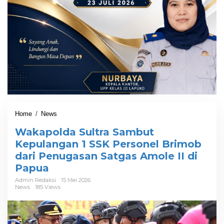
Home
/
News
W
a
Wakapolda Sultra Sambut
k
a
Kepulangan 1 SSK Personel Brimob
p
dari Penugasan Satgas Amole II di
o
Papua
l
d
Admin Redaksi
15 Mei 2026
a
News
185 Views
S
u
l
t