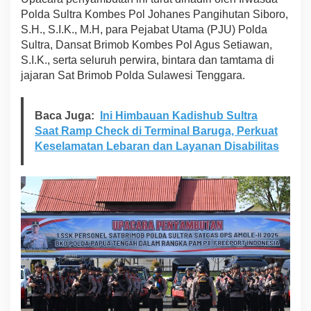
s
Polda Sultra Kombes Pol Johanes Pangihutan Siboro,
o
S.H., S.I.K., M.H, para Pejabat Utama (PJU) Polda
n
Sultra, Dansat Brimob Kombes Pol Agus Setiawan,
e
S.I.K., serta seluruh perwira, bintara dan tamtama di
l
B
jajaran Sat Brimob Polda Sulawesi Tenggara.
r
i
m
Baca Juga:
Ini Himbauan Kadishub Sultra
o
Saat Ramp Check di Terminal Baruga, Perkuat
b
Keselamatan Lebaran dan Layanan Disabilitas
d
a
r
i
P
e
n
u
g
a
s
a
n
S