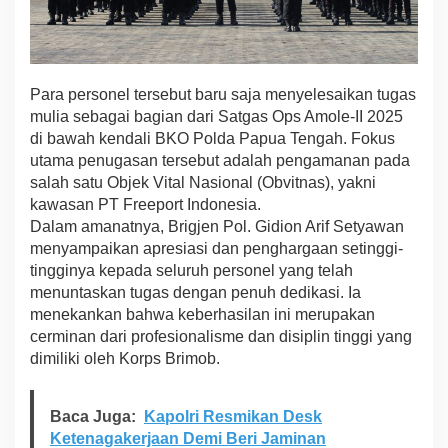
a
t
g
a
s
Para personel tersebut baru saja menyelesaikan tugas
A
mulia sebagai bagian dari Satgas Ops Amole-II 2025
m
di bawah kendali BKO Polda Papua Tengah. Fokus
o
utama penugasan tersebut adalah pengamanan pada
l
e
salah satu Objek Vital Nasional (Obvitnas), yakni
I
kawasan PT Freeport Indonesia.
I
Dalam amanatnya, Brigjen Pol. Gidion Arif Setyawan
d
menyampaikan apresiasi dan penghargaan setinggi-
i
P
tingginya kepada seluruh personel yang telah
a
menuntaskan tugas dengan penuh dedikasi. Ia
p
menekankan bahwa keberhasilan ini merupakan
u
cerminan dari profesionalisme dan disiplin tinggi yang
a
dimiliki oleh Korps Brimob.
Baca Juga:
Kapolri Resmikan Desk
Ketenagakerjaan Demi Beri Jaminan