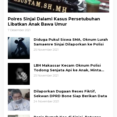
Polres Sinjai Dalami Kasus Persetubuhan
Libatkan Anak Bawa Umur
7 Desember 2021
Diduga Pukul Siswa SMA, Oknum Lurah
Samaenre Sinjai Dilaporkan ke Polisi
25 November 2021
LBH Makassar Kecam Oknum Polisi
Todong Senjata Api ke Anak, Minta
Kapolda Sulsel Tindak Tegas
25 November 2021
Dilaporkan Dugaan Reses Fiktif,
Sekwan DPRD Bone Siap Berikan Data
24 November 2021