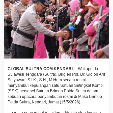
r
a
S
a
m
b
u
t
K
e
p
u
l
a
n
GLOBAL SULTRA.COM.KENDARI, –
Wakapolda
g
Sulawesi Tenggara (Sultra), Brigjen Pol. Dr. Gidion Arif
a
Setyawan, S.I.K., S.H., M.Hum secara resmi
n
menyambut kepulangan satu Satuan Setingkat Kompi
1
S
(SSK) personel Satuan Brimob Polda Sultra dalam
S
sebuah upacara penyambutan resmi di Mako Brimob
K
Polda Sultra, Kendari, Jumat (15/5/2026).
P
e
Upacara penyambutan ini turut dihadiri oleh Irwasda
r