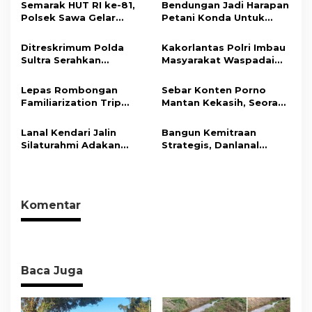
s
Semarak HUT RI ke-81,
Bendungan Jadi Harapan
Polsek Sawa Gelar
Petani Konda Untuk
i
Pengamanan
Tingkatkan Produksi
Pembukaan Pekan
Padi
p
Ditreskrimum Polda
Kakorlantas Polri Imbau
Olahraga 2026 Tingkat
Sultra Serahkan
Masyarakat Waspadai
o
Kecamatan
Tersangka dan Barang
Hoaks Soal Aturan Tilang
s
Bukti Kasus Dugaan
Baru
Lepas Rombongan
Sebar Konten Porno
Penyelenggaraan
Familiarization Trip
Mantan Kekasih, Seorang
Perjalanan Ibadah Umrah
Overland, Gubernur Ajak
Pria Terancam Pidana 10
Tanpa Izin ke Kejaksaan
Promosikan Wisata dan
Tahun Penjara
Lanal Kendari Jalin
Bangun Kemitraan
Gerakkan Ekonomi
Silaturahmi Adakan
Strategis, Danlanal
Daerah
Acara Coffee Morning
Kendari Ajak Media
Bersama Insan Pers.
Wujudkan Informasi
Objektif dan Berimbang
Komentar
Baca Juga