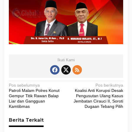
Ikuti Kami
N
Pos sebelumnya
Pos berikutnya
Patroli Malam Polres Konut
Koalisi Anti Korupsi Desak
a
Gempur Titik Rawan Balap
Pengusutan Ulang Kasus
v
Liar dan Gangguan
Jembatan Cirauci II, Soroti
Kamtibmas
Dugaan Tebang Pilih
i
g
Berita Terkait
a