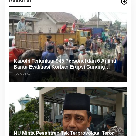
Nasional
Kapolri Terjunkan 945 Personel dan 6 Anjing
Bantu Evakuasi Korban Erupsi Gunung
Semeru
2,226 Views
NU Minta Pesantren Tak Terprovokasi Teror