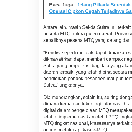
Baca Juga:
Jelang Pilkada Serentak
Operasi Cipkon Cegah Terjadinya 
Antara lain, masih Sekda Sultra ini, terkai
peserta MTQ putera puteri daerah Provinsi
sebaliknya peserta MTQ yang datang dari lu
“Kondisi seperti ini tidak dapat dibiarkan
dikhawatirkan dapat memberi dampak nega
Sultra yang berpotensi bagi kita yang aka
daerah terbaik, yang telah dibina secara
pendidikan pondok pesantren maupun lemb
Sultra,” ungkapnya.
Dia menerangkan, selain itu, seiring de
dimana kemajuan teknologi informasi dira
digital dalam pengelolaan MTQ merupaka
telah diimplementasikan oleh LPTQ tingka
MTQ tingkat nasional, khususunya terkait
online, melalui aplikasi e-MTQ.