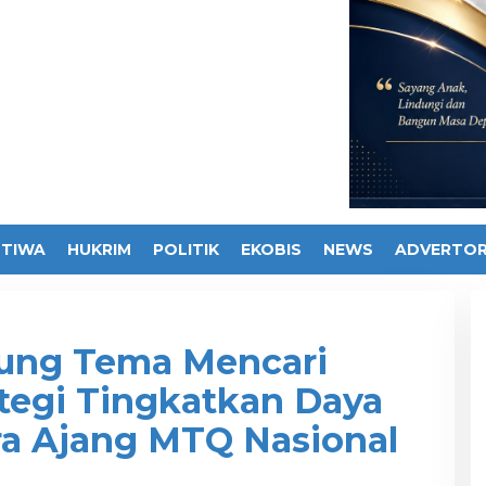
STIWA
HUKRIM
POLITIK
EKOBIS
NEWS
ADVERTOR
sung Tema Mencari
tegi Tingkatkan Daya
tra Ajang MTQ Nasional