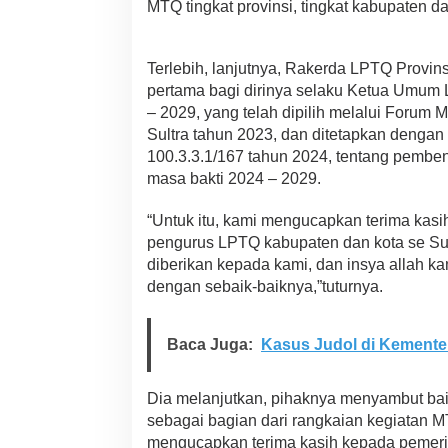
MTQ tingkat provinsi, tingkat kabupaten da
y
a
S
a
Terlebih, lanjutnya, Rakerda LPTQ Provins
i
pertama bagi dirinya selaku Ketua Umum 
n
– 2029, yang telah dipilih melalui Foru
g
Sultra tahun 2023, dan ditetapkan denga
K
a
100.3.3.1/167 tahun 2024, tentang pembe
f
masa bakti 2024 – 2029.
i
l
“Untuk itu, kami mengucapkan terima kas
a
pengurus LPTQ kabupaten dan kota se Sul
h
S
diberikan kepada kami, dan insya allah k
u
dengan sebaik-baiknya,”tuturnya.
l
t
r
Baca Juga:
Kasus Judol di Kementer
a
A
j
Dia melanjutkan, pihaknya menyambut ba
a
sebagai bagian dari rangkaian kegiatan MT
n
mengucapkan terima kasih kepada pemer
g