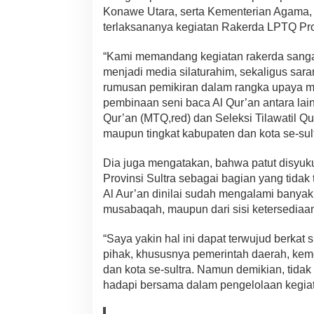
M
Konawe Utara, serta Kementerian Agama, 
T
terlaksananya kegiatan Rakerda LPTQ Prov
Q
N
“Kami memandang kegiatan rakerda sangat
a
menjadi media silaturahim, sekaligus sar
s
i
rumusan pemikiran dalam rangka upaya 
o
pembinaan seni baca Al Qur’an antara lai
n
Qur’an (MTQ,red) dan Seleksi Tilawatil Qur
a
maupun tingkat kabupaten dan kota se-sult
l
Dia juga mengatakan, bahwa patut disyu
Provinsi Sultra sebagai bagian yang tidak
Al Aur’an dinilai sudah mengalami banyak 
musabaqah, maupun dari sisi ketersediaa
“Saya yakin hal ini dapat terwujud berkat
pihak, khususnya pemerintah daerah, ke
dan kota se-sultra. Namun demikian, tidak 
hadapi bersama dalam pengelolaan kegiat