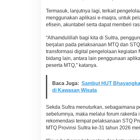
Termasuk, lanjutnya lagi, terkait pengelo
menggunakan aplikasi e-maqra, untuk pe
efisein, akuntabel serta dapat memberi ras
“Alhamdulillah bagi kita di Sultra, pengg
berjalan pada pelaksanaan MTQ dan STQ
transformasi digital pengelolaan kegiata
bidang lain, antara lain penggunaan aplik
peserta MTQ,” katanya.
Baca Juga:
Sambut HUT Bhayangkara
di Kawasan Wisata
Sekda Sultra menuturkan, sebagaimana p
sebelumnya, maka melalui forum rakerda 
rekomendasi tempat pelaksanaan STQ Prov
MTQ Provinsi Sultra ke-31 tahun 2026 me