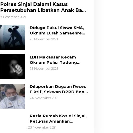
Polres Sinjai Dalami Kasus
Persetubuhan Libatkan Anak Bawa
Umur
7 Desember 2021
Diduga Pukul Siswa SMA,
Oknum Lurah Samaenre
Sinjai Dilaporkan ke Polisi
25 November 2021
LBH Makassar Kecam
Oknum Polisi Todong
Senjata Api ke Anak, Minta
25 November 2021
Kapolda Sulsel Tindak
Tegas
Dilaporkan Dugaan Reses
Fiktif, Sekwan DPRD Bone
Siap Berikan Data
24 November 2021
Razia Rumah Kos di Sinjai,
Petugas Amankan
Sepasang Mahasiswa,
23 November 2021
Mengaku Berpacaran
Tim Hukum ASR-Hugua