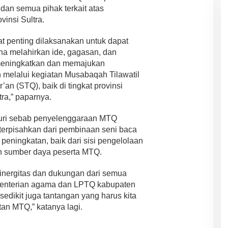
dan semua pihak terkait atas
insi Sultra.
 penting dilaksanakan untuk dapat
ana melahirkan ide, gagasan, dan
meningkatkan dan memajukan
n melalui kegiatan Musabaqah Tilawatil
’an (STQ), baik di tingkat provinsi
ra,” paparnya.
kuri sebab penyelenggaraan MTQ
 terpisahkan dari pembinaan seni baca
peningkatan, baik dari sisi pengelolaan
n sumber daya peserta MTQ.
 sinergitas dan dukungan dari semua
menterian agama dan LPTQ kabupaten
sedikit juga tantangan yang harus kita
an MTQ,” katanya lagi.