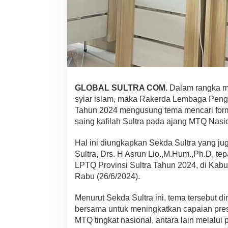
a
B
a
r
u
S
t
r
a
t
GLOBAL SULTRA COM.
Dalam rangka me
e
syiar islam, maka Rakerda Lembaga Peng
g
Tahun 2024 mengusung tema mencari form
i
saing kafilah Sultra pada ajang MTQ Nasi
T
i
n
Hal ini diungkapkan Sekda Sultra yang j
g
Sultra, Drs. H Asrun Lio.,M.Hum.,Ph.D, te
k
LPTQ Provinsi Sultra Tahun 2024, di Kab
a
Rabu (26/6/2024).
t
k
a
Menurut Sekda Sultra ini, tema tersebut di
n
bersama untuk meningkatkan capaian presta
D
MTQ tingkat nasional, antara lain melalui
a