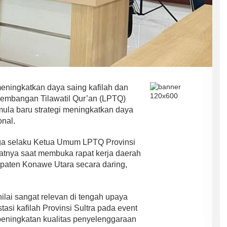
ningkatkan daya saing kafilah dan
embangan Tilawatil Qur’an (LPTQ)
ula baru strategi meningkatkan daya
onal.
uga selaku Ketua Umum LPTQ Provinsi
patnya saat membuka rapat kerja daerah
upaten Konawe Utara secara daring,
nilai sangat relevan di tengah upaya
si kafilah Provinsi Sultra pada event
 peningkatan kualitas penyelenggaraan
ASR-HUGUA Berpeluang Besar,