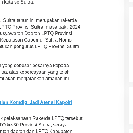
n kota se Sultra.
Ini Prediksi Pengamat Politik
Pada Pilkada Sultra “Hanya
Di News, Politik
|
4 November 2024
Ada Satu Putaran”
i Sultra tahun ini merupakan rakerda
LPTQ Provinsi Sultra, masa bakti 2024
m Musyawarah Daerah LPTQ Provinsi
n Keputusan Gubernur Sultra Nomor
ntukan pengurus LPTQ Provinsi Sultra,
ih yang sebesar-besarnya kepada
tra, atas kepercayaan yang telah
ami akan menjalankan amanah ini
ian Komdigi Jadi Atensi Kapolri
ik pelaksanaan Rakerda LPTQ tersebut
Q ke-30 Provinsi Sultra, seraya
intah daerah dan LPTQ Kabupaten