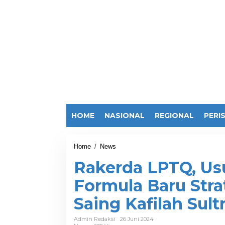
HOME
NASIONAL
REGIONAL
PERI
Home
/
News
R
a
Rakerda LPTQ, U
k
e
Formula Baru Stra
r
d
Saing Kafilah Sul
a
L
P
Admin Redaksi
26 Juni 2024