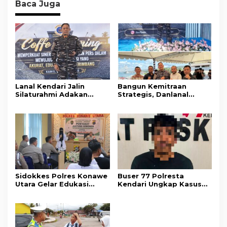
Baca Juga
Lanal Kendari Jalin
Bangun Kemitraan
Silaturahmi Adakan
Strategis, Danlanal
Acara Coffee Morning
Kendari Ajak Media
Bersama Insan Pers.
Wujudkan Informasi
Objektif dan Berimbang
Sidokkes Polres Konawe
Buser 77 Polresta
Utara Gelar Edukasi
Kendari Ungkap Kasus
Penyakit Jantung
Curnik, Lima Handphone
Koroner, Tingkatkan
Hasil Curian Berhasil
Kesadaran Personel
Diamankan
akan Pentingnya Hidup
Sehat