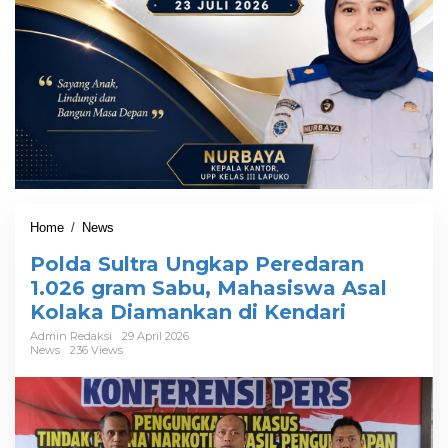
Home
/
News
P
o
Polda Sultra Ungkap Peredaran
l
d
1.026 gram Sabu, Mahasiswa Asal
a
Kolaka Diamankan di Kendari
S
u
Admin Redaksi
29 April 2026
News
236 Views
l
t
r
a
U
n