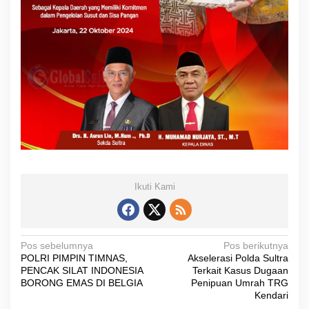
Ikuti Kami
N
Pos sebelumnya
Pos berikutnya
POLRI PIMPIN TIMNAS,
Akselerasi Polda Sultra
a
PENCAK SILAT INDONESIA
Terkait Kasus Dugaan
v
BORONG EMAS DI BELGIA
Penipuan Umrah TRG
Kendari
i