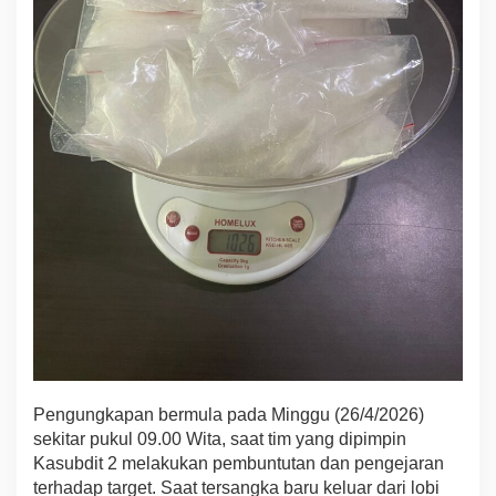
a
n
k
a
n
d
i
K
e
n
d
a
r
i
Pengungkapan bermula pada Minggu (26/4/2026)
sekitar pukul 09.00 Wita, saat tim yang dipimpin
Kasubdit 2 melakukan pembuntutan dan pengejaran
terhadap target. Saat tersangka baru keluar dari lobi