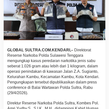
g
k
a
p
P
e
r
e
d
a
r
GLOBAL SULTRA.COM.KENDARI,–
Direktorat
a
Reserse Narkoba Polda Sulawesi Tenggara
n
1
mengungkap kasus peredaran narkotika jenis sabu
.
seberat 1.026 gram atau lebih dari 1 kilogram, dalam
0
operasi penindakan di kawasan Jalan Z.A. Sugianto,
2
Kelurahan Kambu, Kecamatan Kambu, Kota Kendari.
6
Pengungkapan tersebut dipublikasikan dalam press
g
r
conference di Balai Wartawan Polda Sultra, Rabu
a
(29/4/2026).
m
S
Direktur Reserse Narkoba Polda Sultra, Kombes Pol.
a
Amri Yudhy.S., S.I.K., M.H., didampingi Kabid Humas
b