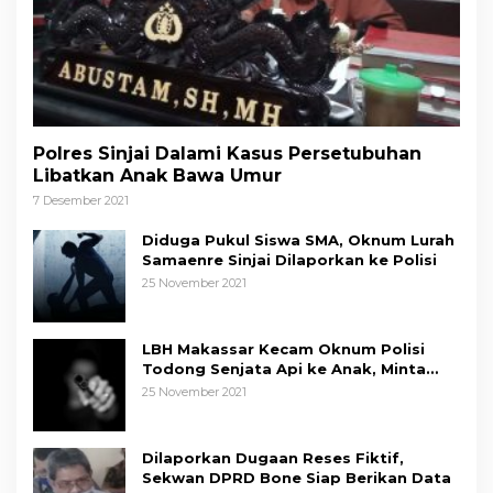
Polres Sinjai Dalami Kasus Persetubuhan
Libatkan Anak Bawa Umur
7 Desember 2021
Diduga Pukul Siswa SMA, Oknum Lurah
Samaenre Sinjai Dilaporkan ke Polisi
25 November 2021
LBH Makassar Kecam Oknum Polisi
Todong Senjata Api ke Anak, Minta
Kapolda Sulsel Tindak Tegas
25 November 2021
Dilaporkan Dugaan Reses Fiktif,
Sekwan DPRD Bone Siap Berikan Data