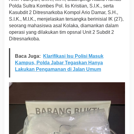
u
Polda Sultra Kombes Pol. Iis Kristian, S.I.K., serta
,
Kasubdit 2 Ditresnarkoba Kompol Ario Damar, S.H.,
M
S.I.K., M.I.K., menjelaskan tersangka berinisial IK (27),
a
seorang mahasiswa asal Kolaka, diamankan dalam
h
a
operasi yang dilakukan tim opsnal Unit 2 Subdit 2
s
Ditresnarkoba.
i
s
w
Baca Juga:
Klarifikasi Isu Polisi Masuk
a
Kampus, Polda Jabar Tegaskan Hanya
A
Lakukan Pengamanan di Jalan Umum
s
a
l
K
o
l
a
k
a
D
i
a
m