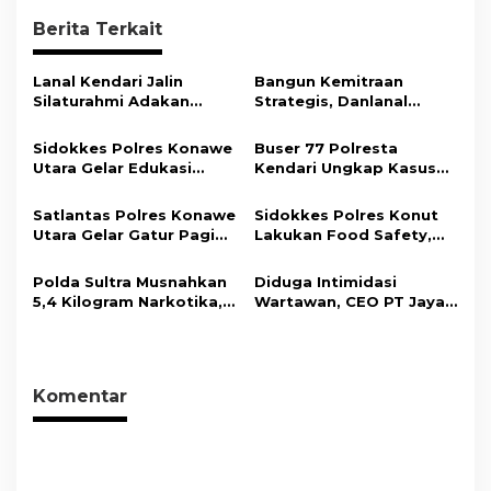
g
Berita Terkait
a
s
Lanal Kendari Jalin
Bangun Kemitraan
Silaturahmi Adakan
Strategis, Danlanal
i
Acara Coffee Morning
Kendari Ajak Media
Bersama Insan Pers.
Wujudkan Informasi
p
Sidokkes Polres Konawe
Buser 77 Polresta
Objektif dan Berimbang
Utara Gelar Edukasi
Kendari Ungkap Kasus
o
Penyakit Jantung
Curnik, Lima Handphone
s
Koroner, Tingkatkan
Hasil Curian Berhasil
Satlantas Polres Konawe
Sidokkes Polres Konut
Kesadaran Personel
Diamankan
Utara Gelar Gatur Pagi
Lakukan Food Safety,
akan Pentingnya Hidup
Sejumlah Titik Rawan,
Pastikan Makanan
Sehat
Ciptakan Kamseltibcar
Memenuhi Standar
Polda Sultra Musnahkan
Diduga Intimidasi
Lantas dan Pelayanan
Keamanan Dan Layak
5,4 Kilogram Narkotika,
Wartawan, CEO PT Jaya
Masyarakat
Konsumsi
Selamatkan Ribuan Jiwa
Nikel Pacific Resmi
dari Ancaman
Terlapor Di Polres
Penyalahgunaan
Kolaka
Komentar